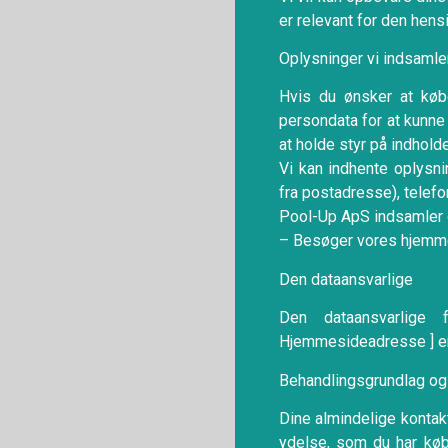
er relevant for den hens
Oplysninger vi indsamle
Hvis du ønsker at køb
persondata for at kunne
at holde styr på indhol
Vi kan indhente oplysni
fra postadresse), telef
Pool-Up ApS indsamler o
– Besøger vores hjemm
Den dataansvarlige
Den dataansvarlige 
Hjemmesideadresse ] er
Behandlingsgrundlag og
Dine almindelige kontak
ydelse, som du har køb