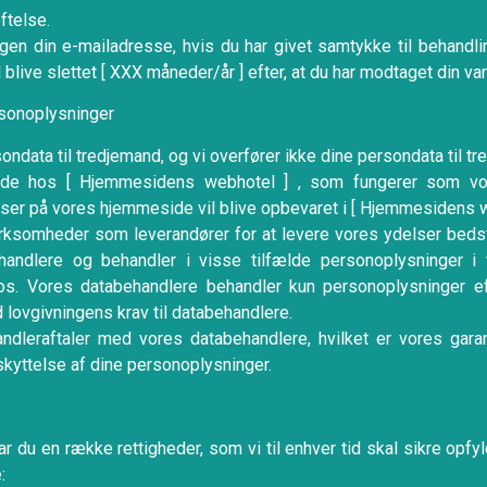
ftelse.
gen din e-mailadresse, hvis du har givet samtykke til behandl
 blive slettet [ XXX måneder/år ] efter, at du har modtaget din var
sonoplysninger
ondata til tredjemand, og vi overfører ikke dine persondata til tr
de hos [ Hjemmesidens webhotel ] , som fungerer som vor
er på vores hjemmeside vil blive opbevaret i [ Hjemmesidens w
rksomheder som leverandører for at levere vores ydelser beds
ehandlere og behandler i visse tilfælde personoplysninger i
l os. Vores databehandlere behandler kun personoplysninger ef
ovgivningens krav til databehandlere.
ndleraftaler med vores databehandlere, hvilket er vores garan
yttelse af dine personoplysninger.
 du en række rettigheder, som vi til enhver tid skal sikre opfylde
: