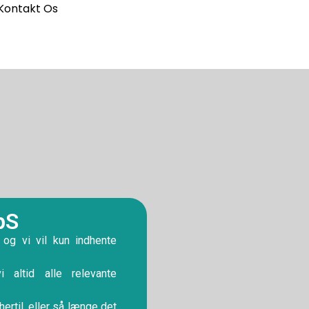
Kontakt Os
pS
 og vi vil kun indhente
 altid alle relevante
ertil, eller så længe det