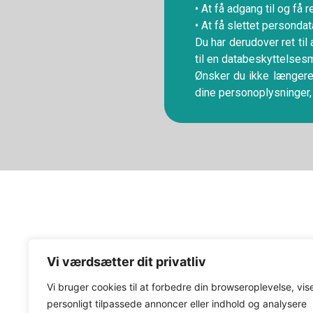
• At få adgang til og få
• At få slettet persondat
Du har derudover ret til
til en databeskyttelses
Ønsker du ikke længere,
dine personoplysninger,
Vi tilbyder professionelle poolrengøringstj
Vi værdsætter dit privatliv
vedligeholdelse, dybrensning, kemikaliebal
Vi bruger cookies til at forbedre din browseroplevelse, vis
og reparationer. Vores erfarne team sikrer, 
personligt tilpassede annoncer eller indhold og analysere
altid er ren og sikker. Kontakt os for et skr