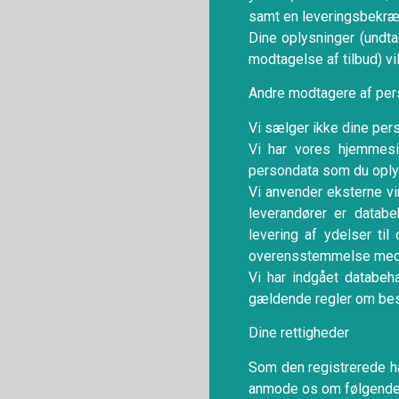
samt en leveringsbekræ
Dine oplysninger (undta
modtagelse af tilbud) vil
Andre modtagere af per
Vi sælger ikke dine pers
Vi har vores hjemmesi
persondata som du oplys
Vi anvender eksterne vi
leverandører er datab
levering af ydelser ti
overensstemmelse med l
Vi har indgået databeha
gældende regler om besk
Dine rettigheder
Som den registrerede har
anmode os om følgende