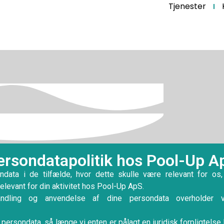
Tjenester
ersondatapolitik hos Pool-Up A
ndata i de tilfælde, hvor dette skulle være relevant for os,
relevant for din aktivitet hos Pool-Up ApS.
ndling og anvendelse af dine persondata overholder vi
 persondata, så længe vi enten er pålagt en juridisk forpligtelse h