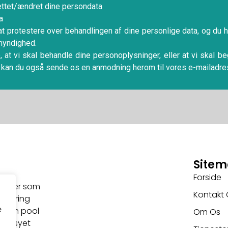
 rettet/ændret dine persondata
a
 at protestere over behandlingen af dine personlige data, og du har
myndighed.
 at vi skal behandle dine personoplysninger, eller at vi skal 
 kan du også sende os en anmodning herom til vores e-mailadre
Site
Forside
enester som
Kontakt 
ancering
e
at din pool
Om Os
æddersyet