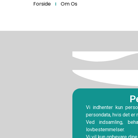
Forside
Om Os
P
Vi indhenter kun perso
persondata, hvis det er 
Ved indsamling, beha
lovbestemmelser.
Vi vil kun opbevare dine