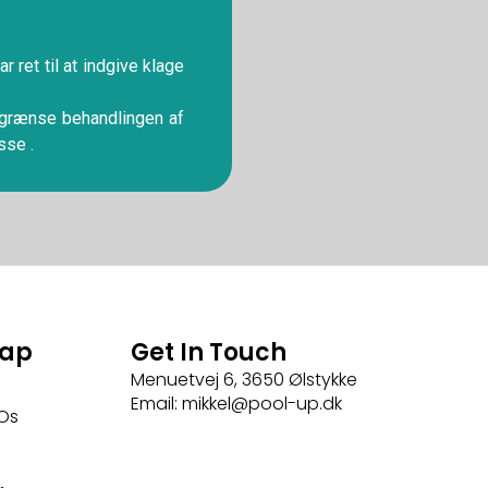
 ret til at indgive klage
begrænse behandlingen af
sse .
map
Get In Touch
Menuetvej 6, 3650 Ølstykke
Email: mikkel@pool-up.dk
Os